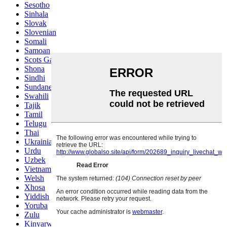
Sesotho
Sinhala
Slovak
Slovenian
Somali
Samoan
Scots Gaelic
Shona
Sindhi
Sundanese
Swahili
Tajik
Tamil
Telugu
Thai
Ukrainian
Urdu
Uzbek
Vietnamese
Welsh
Xhosa
Yiddish
Yoruba
Zulu
Kinyarwanda