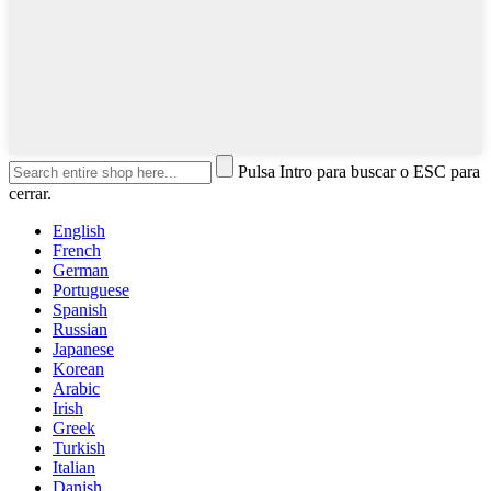
Pulsa Intro para buscar o ESC para
cerrar.
English
French
German
Portuguese
Spanish
Russian
Japanese
Korean
Arabic
Irish
Greek
Turkish
Italian
Danish